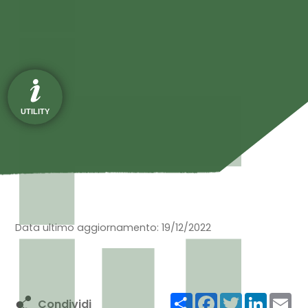
UTILITY
Data ultimo aggiornamento: 19/12/2022
Bando di selezione
Condividi
Facebook
Twitter
LinkedIn
Ema
Condividi