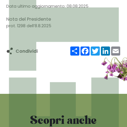
Data ultimo aggiornamento: 08.08.2025
Nota del Presidente
prot. 1298 dell’8.8.2025
Condividi
Facebook
Twitter
LinkedIn
Ema
Condividi
Scopri anche