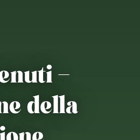
enuti –
e della
ione